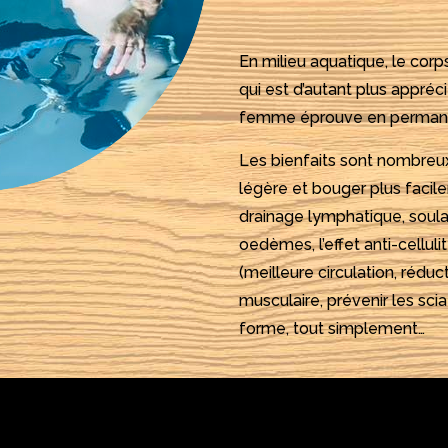
En milieu aquatique, le corp
qui est d’autant plus appré
femme éprouve en permane
Les bienfaits sont nombreux :
légère et bouger plus facile
drainage lymphatique, soula
oedèmes, l’effet anti-cellul
(meilleure circulation, réduct
musculaire, prévenir les sci
forme, tout simplement…