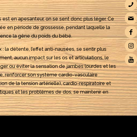
s est en apesanteur, on se sent donc plus léger. Ce
ciée en période de grossesse, pendant laquelle la
nce la gêne du poids du bébé.
 la détente, l’effet anti-nausées, se sentir plus
ment, aucun impact sur les os et articulations, le
ger ou éviter la sensation de jambes lourdes et les
ite, renforcer son système cardio-vasculaire
ion de la tension artérielle), cardio-respiratoire et
atiques et les problèmes de dos, se maintenir en