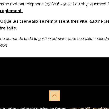
ons se font par téléphone (03 80 65 50 34) ou physiquement à 
 règlement.
 que les créneaux se remplissent très vite, a
ucune pré
tre faite.
orte demande et de la gestion administrative que cela engendre,
tion.
on, votre centre de remise en forme I
création NELgraphis