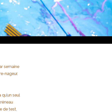
ar semaine
re-nageur.
a qu’un seul
 créneau
e de test,