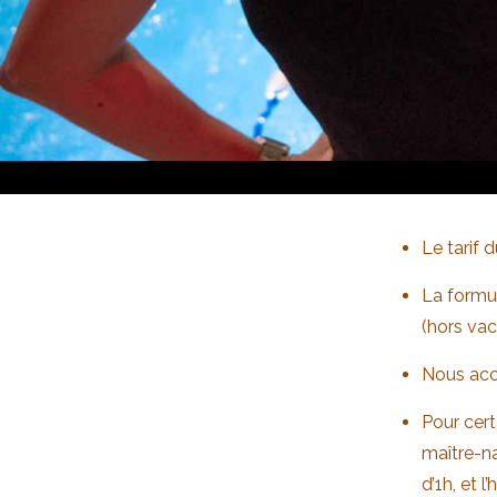
Le tarif 
La formu
(hors va
Nous acce
Pour cert
maître-na
d’1h, et 