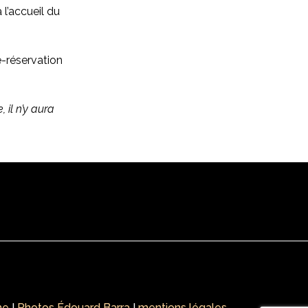
l’accueil du
-réservation
 il n’y aura
me
I
Photos Édouard Barra
I
mentions légales